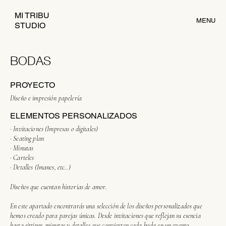
MI TRIBU
MENU
STUDIO
BODAS
PROYECTO
Diseño e impresión papelería
ELEMENTOS PERSONALIZADOS
· Invitaciones (Impresas o digitales)
· Seating plan
· Minutas
· Carteles
· Detalles (Imanes, etc..)
Diseños que cuentan historias de amor.
En este apartado encontrarás una selección de los diseños personalizados que
hemos creado para parejas únicas. Desde invitaciones que reflejan su esencia
hasta sittings, minutas y detalles que convierten cada boda en un evento